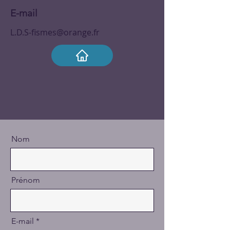
E-mail
L.D.S-fismes@orange.fr
Nom
Prénom
E-mail