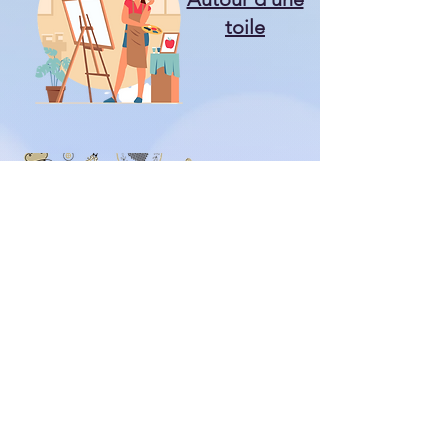
toile
Travaux
d'Aiguille