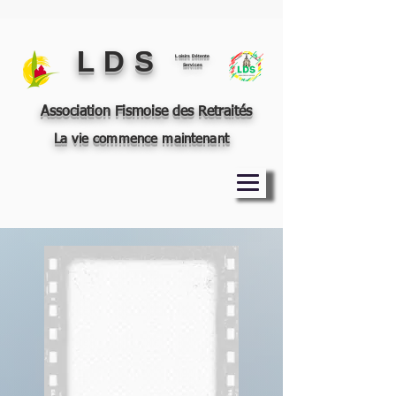
L D S
Loisirs Détente
Services
Association Fismoise des Retraités
La vie commence maintenant