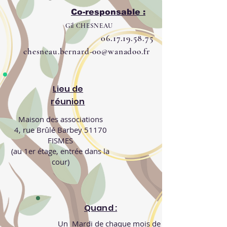
Co-responsable :
Gil CHESNEAU
06.17.19.58.75
chesneau.bernard-00@wanadoo.fr
Lieu de
réunion
Maison des associations
4, rue Brûlé Barbey 51170
FISMES
(au 1er étage, entrée dans la
cour)
Quand :
Un Mardi de chaque mois de