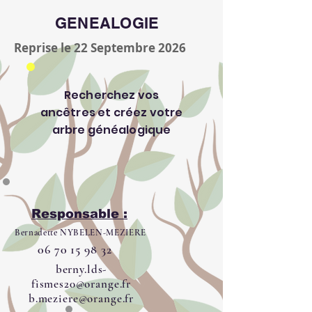
GENEALOGIE
Reprise le 22 Septembre 2026
Recherchez vos
ancêtres et créez votre
arbre généalogique
Responsable :
Bernadette NYBELEN-MEZIERE
06 70 15 98 32
berny.lds-
fismes20@orange.fr
b.meziere@orange.fr