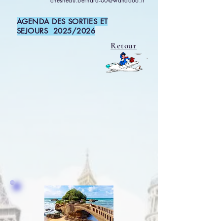
chesneau.bernard-00@wanadoo.fr
AGENDA DES SORTIES ET
SEJOURS 2025/2026
Retour