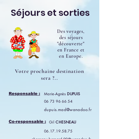
Séjours et sorties
Des voyages,
des séjours
"découverte"
en France et
en Europe.
Votre prochaine destination
sera ?..
Responsable :
Marie-Agnès
DUPUIS
06 73 96 66 54
dupuis.mad@wanadoo.fr
Co-responsable :
Gil
CHESNEAU
06.17.19.58.75